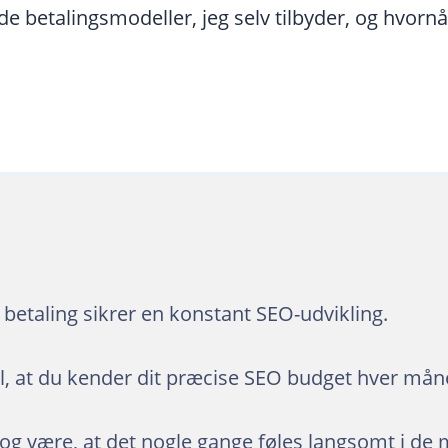
 de betalingsmodeller, jeg selv tilbyder, og hvorn
betaling sikrer en konstant SEO-udvikling.
el, at du kender dit præcise SEO budget hver mån
g være, at det nogle gange føles langsomt i de 