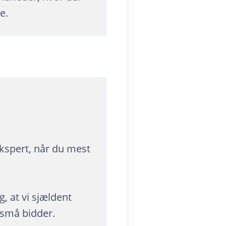
e.
ekspert, når du mest
g, at vi sjældent
r små bidder.