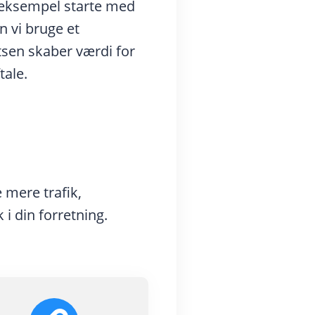
r eksempel starte med
n vi bruge et
atsen skaber værdi for
tale.
e mere trafik,
i din forretning.