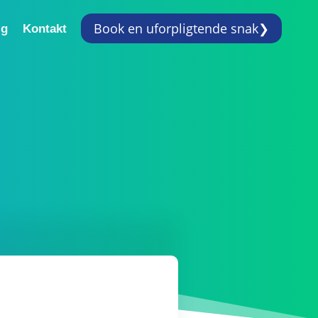
Book en uforpligtende snakㅤ❯
ig
Kontakt